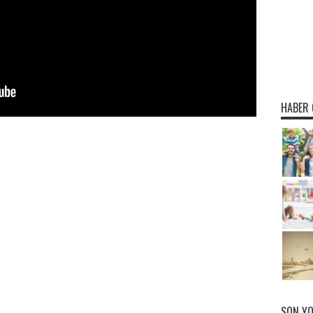
HABER 
SON Y