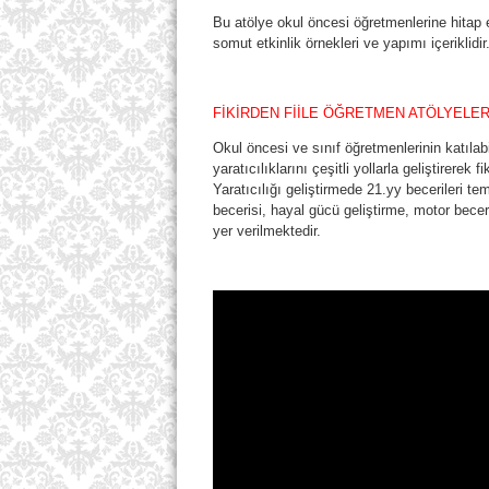
Bu atölye okul öncesi öğretmenlerine hitap 
somut etkinlik örnekleri ve yapımı içeriklidir
FİKİRDEN FİİLE ÖĞRETMEN ATÖLYELER
Okul öncesi ve sınıf öğretmenlerinin katılabi
yaratıcılıklarını çeşitli yollarla geliştirerek
Yaratıcılığı geliştirmede 21.yy becerileri t
becerisi, hayal gücü geliştirme, motor beceril
yer verilmektedir.