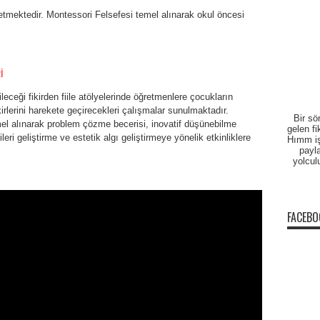
etmektedir. Montessori Felsefesi temel alınarak okul öncesi
.
İ
leceği fikirden fiile atölyelerinde öğretmenlere çocukların
 fikirlerini harekete geçirecekleri çalışmalar sunulmaktadır.
Bir sö
emel alınarak problem çözme becerisi, inovatif düşünebilme
gelen fi
eri geliştirme ve estetik algı geliştirmeye yönelik etkinliklere
Hımm işt
payla
yolcul
FACEBO