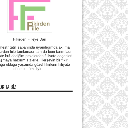
Fikirden Fiileye Dair
mestr tatili sabahında uyandığımda aklıma
kirden fiile tamlaması tam da beni tanımladı.
e bu! dediğim projelerden fiiliyata geçenleri
şmaya hazırım sizlerle. Herşeyin bir fikir
uğu olduğu yaşamda güzel fikirlerin fiiliyata
dönmesi ümidiyle...
OK’TA BIZ