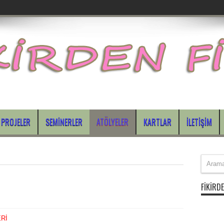
PROJELER
SEMINERLER
ATÖLYELER
KARTLAR
İLETIŞIM
FIKIRDE
Rİ