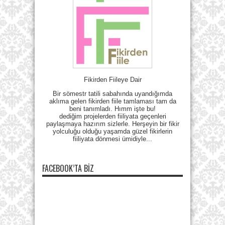
Fikirden Fiileye Dair
Bir sömestr tatili sabahında uyandığımda
aklıma gelen fikirden fiile tamlaması tam da
beni tanımladı. Hımm işte bu!
dediğim projelerden fiiliyata geçenleri
paylaşmaya hazırım sizlerle. Herşeyin bir fikir
yolculuğu olduğu yaşamda güzel fikirlerin
fiiliyata dönmesi ümidiyle...
FACEBOOK’TA BIZ