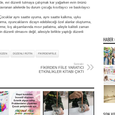
e, evi düzenli tutmaya çalışmak kar yağarken evin önünü
vranan ailelerde bu durum çocuğu kısıtlayıcı ve baskılayıcı
. Çocuklar aynı saatte uyuma, aynı saatte kalkma, uyku
urma, oyuncaklarını dizayn edebileceği özel alanlar oluşturma,
irme, kış akşamlarında mısır patlatma, aileyle kaliteli zaman
 düzenli olmasını değil, ailesiyle birlikte yaptığı düzenli
HABER 
DÜZEN
DÜZENLI RÜTIN
FIKIRDENFIILE
Sonraki:
FİKİRDEN FİİLE YARATICI
ETKİNLİKLER KİTABI ÇIKTI
SON Y