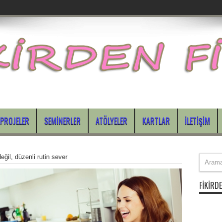
PROJELER
SEMINERLER
ATÖLYELER
KARTLAR
İLETIŞIM
ğil, düzenli rutin sever
FIKIRDE