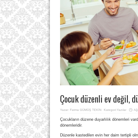
Çocuk düzenli ev değil, d
Yazar:
Fatma GÜMÜŞ TEKİN
Kategori:
Yazılar
Ağ
Çocukların düzene duyarlılık dönemleri vard
dönemleridir.
Düzenle kastedilen evin her daim tertipli o