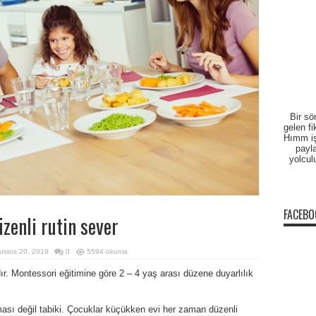
Bir sö
gelen fi
Hımm işt
payla
yolcul
FACEBO
üzenli rutin sever
ustos 20, 2019
0
5594 okuma
ır. Montessori eğitimine göre 2 – 4 yaş arası düzene duyarlılık
lması değil tabiki. Çocuklar küçükken evi her zaman düzenli