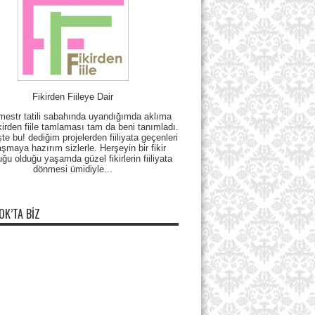
Fikirden Fiileye Dair
mestr tatili sabahında uyandığımda aklıma
kirden fiile tamlaması tam da beni tanımladı.
e bu! dediğim projelerden fiiliyata geçenleri
şmaya hazırım sizlerle. Herşeyin bir fikir
uğu olduğu yaşamda güzel fikirlerin fiiliyata
dönmesi ümidiyle...
OK’TA BIZ