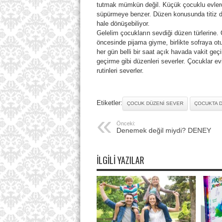
tutmak mümkün değil. Küçük çocuklu evlerd
süpürmeye benzer. Düzen konusunda titiz da
hale dönüşebiliyor.
Gelelim çocukların sevdiği düzen türlerine
öncesinde pijama giyme, birlikte sofraya ot
her gün belli bir saat açık havada vakit geç
geçirme gibi düzenleri severler. Çocuklar evin
rutinleri severler.
Etiketler:
ÇOCUK DÜZENI SEVER
ÇOCUKTA 
Önceki:
Denemek değil miydi? DENEY
İLGILI YAZILAR