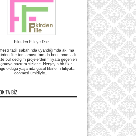
Fikirden Fiileye Dair
mestr tatili sabahında uyandığımda aklıma
kirden fiile tamlaması tam da beni tanımladı.
e bu! dediğim projelerden fiiliyata geçenleri
şmaya hazırım sizlerle. Herşeyin bir fikir
uğu olduğu yaşamda güzel fikirlerin fiiliyata
dönmesi ümidiyle...
OK’TA BIZ