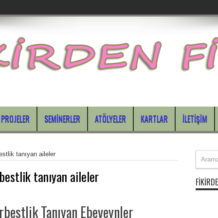
PROJELER
SEMINERLER
ATÖLYELER
KARTLAR
İLETIŞIM
estlik tanıyan aileler
bestlik tanıyan aileler
FIKIRDE
rbestlik Tanıyan Ebeveynler