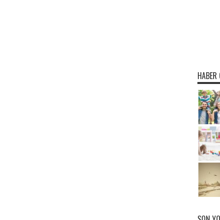
HABER 
SON Y